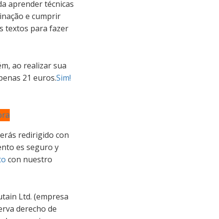
da aprender técnicas
inação e cumprir
s textos para fazer
m, ao realizar sua
apenas 21 euros.
Sim!
ora
erás redirigido con
iento es seguro y
to
con nuestro
utain Ltd. (empresa
erva derecho de