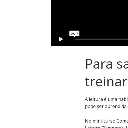
Para s
treinar
A leitura é uma hab
pode ser aprendida,
No mini-curso Como L
Leitura Elementar, L