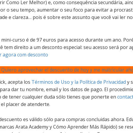
brir Como Ler Melhor) e, como consequência secundária, ain
or o seu tempo, aumentar o seu foco para evitar a procrast
de e clareza… pois é sobre este assunto que você vai ler no
te mini-curso é de 97 euros para acesso durante um ano. Poré
cê tem direito a um desconto especial: seu acesso será por 
r agora com desconto
Í! Quiero aprovechar el descuento de hoy y me matricular ah
ick, acepta los
Términos de Uso y la Política de Privacidad
y s
 para dar tu nombre, email y los datos de pago. El procedim
o de tener cualquier duda sólo tienes que ponerte en
contac
el placer de atenderte.
 descuento es válido sólo para compras concluidas ahora. Ed
 marcas Arata Academy y Cómo Aprender Más Rápido) se res